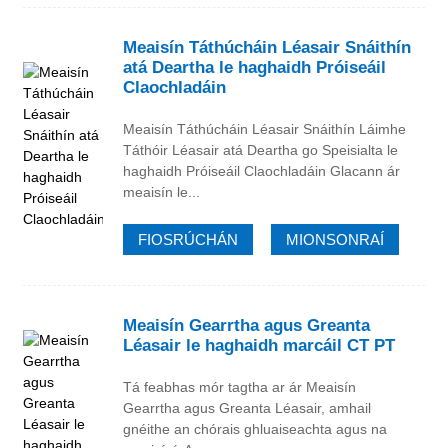
Meaisín Táthúcháin Léasair Snáithín
atá Deartha le haghaidh Próiseáil
Claochladáin
Meaisín Táthúcháin Léasair Snáithín Láimhe
Táthóir Léasair atá Deartha go Speisialta le
haghaidh Próiseáil Claochladáin Glacann ár
meaisín le...
FIOSRÚCHÁN
MIONSONRAÍ
Meaisín Gearrtha agus Greanta
Léasair le haghaidh marcáil CT PT
Tá feabhas mór tagtha ar ár Meaisín
Gearrtha agus Greanta Léasair, amhail
gnéithe an chórais ghluaiseachta agus na