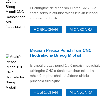
Príomhghné de Mheaisín Lúbtha CNC1. An
córas servo leictri-hiodrálach leis an leibhéal
idirnáisiúnta braite...
FIOSRÚCHÁN
MIONSONRAÍ
Meaisín Preasa Punch Túir CNC
Hiodrálacha Bileog Miotail
Is cineál preasa punchála é meaisín punchála
tuirlingthe CNC a úsáidtear chun miotail a
mhúnlú trí phuncháil. Úsáidtear uirlisiú
punchála tuirlingthe...
FIOSRÚCHÁN
MIONSONRAÍ