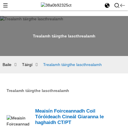
Trealamh táirgthe lascthrealamh
Baile
Táirgí
Trealamh táirgthe lascthrealamh
Trealamh táirgthe lascthrealamh
Meaisín Foirceannadh Coil
Tóróideach Cineál Giaranna le
haghaidh CT/PT