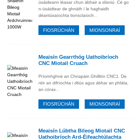
úsáideann léasar chun ábhair a slisniú. Cé go
n-úsáidtear de ghnáth í le haghaidh
déantúsaíochta tionsclaíoch...
FIOSRÚCHÁN
MIONSONRAÍ
Meaisín Gearrthóg Uathoibríoch
CNC Miotail Cruach
Príomhghné an Chnapáin Ghillitín CNC1. De
réir an difríochta i dtiús agus ábhar an phláta,
an córas...
FIOSRÚCHÁN
MIONSONRAÍ
Meaisín Lúbtha Bileog Miotail CNC
Uathoibríoch Ard-Éifeachtúlachta