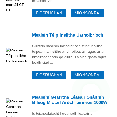
meaisíní. An...
FIOSRÚCHÁN
MIONSONRAÍ
Meaisín Téip Inslithe Uathoibríoch
Cuirfidh meaisín uathoibríoch téipe inslithe
téipeanna inslithe ar chroíleacáin agus ar an
bhfoirceannadh go dlúth. Tá siad gasta agus
beidh siad ...
FIOSRÚCHÁN
MIONSONRAÍ
Meaisíní Gearrtha Léasair Snáithín
Bileog Miotail Ardchruinneas 1000W
Is teicneolaíocht í gearradh léasair a