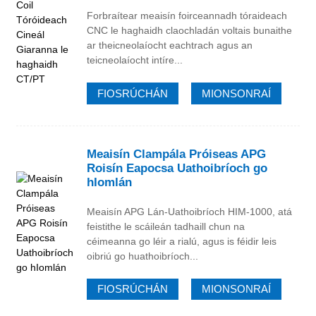
Forbraítear meaisín foirceannadh tóraideach
CNC le haghaidh claochladán voltais bunaithe
ar theicneolaíocht eachtrach agus an
teicneolaíocht intíre...
FIOSRÚCHÁN
MIONSONRAÍ
Meaisín Clampála Próiseas APG
Roisín Eapocsa Uathoibríoch go
hIomlán
Meaisín APG Lán-Uathoibríoch HIM-1000, atá
feistithe le scáileán tadhaill chun na
céimeanna go léir a rialú, agus is féidir leis
oibriú go huathoibríoch...
FIOSRÚCHÁN
MIONSONRAÍ