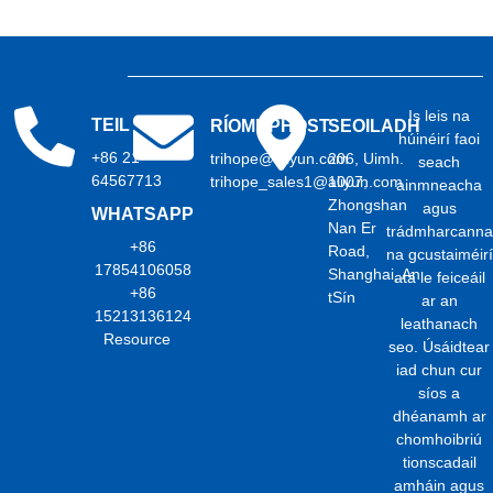
Is leis na
TEIL
RÍOMHPHOST
SEOILADH
húinéirí faoi
+86 21
trihope@aliyun.com
206, Uimh.
seach
64567713
trihope_sales1@aliyun.com
1007,
ainmneacha
Zhongshan
agus
WHATSAPP
Nan Er
trádmharcanna
+86
Road,
na gcustaiméirí
17854106058
Shanghai, An
atá le feiceáil
+86
tSín
ar an
15213136124
leathanach
Resource
seo. Úsáidtear
iad chun cur
síos a
dhéanamh ar
chomhoibriú
tionscadail
amháin agus