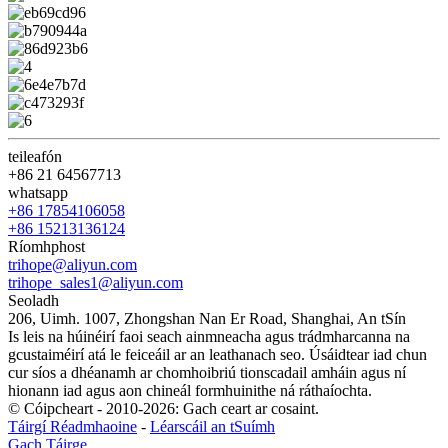
teileafón
+86 21 64567713
whatsapp
+86 17854106058
+86 15213136124
Ríomhphost
trihope@aliyun.com
trihope_sales1@aliyun.com
Seoladh
206, Uimh. 1007, Zhongshan Nan Er Road, Shanghai, An tSín
Is leis na húinéirí faoi seach ainmneacha agus trádmharcanna na
gcustaiméirí atá le feiceáil ar an leathanach seo. Úsáidtear iad chun
cur síos a dhéanamh ar chomhoibriú tionscadail amháin agus ní
hionann iad agus aon chineál formhuinithe ná ráthaíochta.
© Cóipcheart - 2010-2026: Gach ceart ar cosaint.
Táirgí Réadmhaoine
-
Léarscáil an tSuímh
Gach Táirge