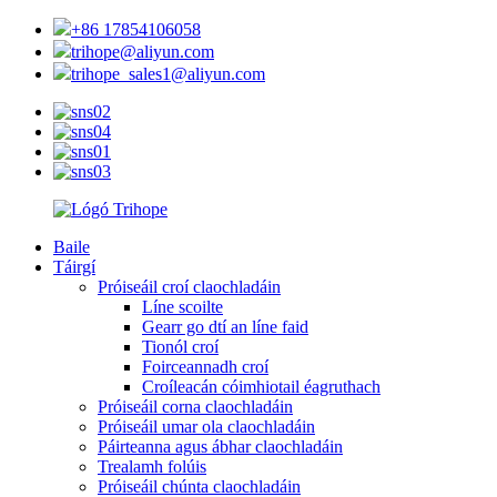
+86 17854106058
trihope@aliyun.com
trihope_sales1@aliyun.com
Baile
Táirgí
Próiseáil croí claochladáin
Líne scoilte
Gearr go dtí an líne faid
Tionól croí
Foirceannadh croí
Croíleacán cóimhiotail éagruthach
Próiseáil corna claochladáin
Próiseáil umar ola claochladáin
Páirteanna agus ábhar claochladáin
Trealamh folúis
Próiseáil chúnta claochladáin