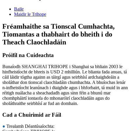
Baile
Maidir le Trihope
Fréamhaithe sa Tionscal Cumhachta,
Tiomantas a thabhairt do bheith i do
Theach Claochladáin
Próifíl na Cuideachta
Bunaíodh SHANGHAI TRIHOPE i Shanghai sa bhliain 2003 le
hinfheistíocht de bhreis is USD 2 mhilliún. Le blianta fada anuas, tá
cáil láidir tógtha againn as táirgí agus seirbhísí ardchaighdeáin a
sholáthar don tionscal claochladáin chumhachta. A bhuíochas lenár
n-infheistíocht leanúnach i dtaighde agus i bhforbairt, tá muid in ann
réitigh nuálacha a sheachadadh agus sinn féin a bhunú mar
chomhpháirtí iontaofa do mhonaróirí claochladáin agus do
sholáthraithe seirbhísí ar fud an domhain.
Cad a Chuirimid ar Fáil
●
Trealamh Déantúsaíochta: