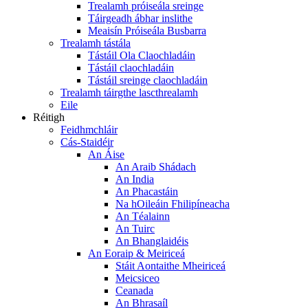
Trealamh próiseála sreinge
Táirgeadh ábhar inslithe
Meaisín Próiseála Busbarra
Trealamh tástála
Tástáil Ola Claochladáin
Tástáil claochladáin
Tástáil sreinge claochladáin
Trealamh táirgthe lascthrealamh
Eile
Réitigh
Feidhmchláir
Cás-Staidéir
An Áise
An Araib Shádach
An India
An Phacastáin
Na hOileáin Fhilipíneacha
An Téalainn
An Tuirc
An Bhanglaidéis
An Eoraip & Meiriceá
Stáit Aontaithe Mheiriceá
Meicsiceo
Ceanada
An Bhrasaíl