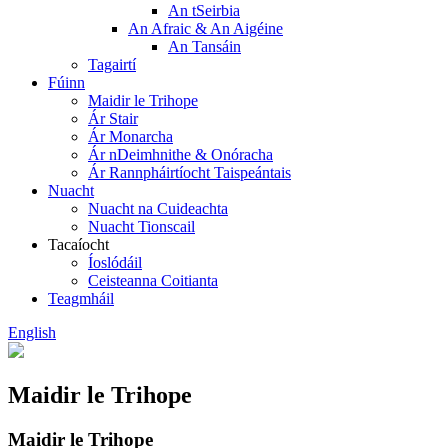
An tSeirbia
An Afraic & An Aigéine
An Tansáin
Tagairtí
Fúinn
Maidir le Trihope
Ár Stair
Ár Monarcha
Ár nDeimhnithe & Onóracha
Ár Rannpháirtíocht Taispeántais
Nuacht
Nuacht na Cuideachta
Nuacht Tionscail
Tacaíocht
Íoslódáil
Ceisteanna Coitianta
Teagmháil
English
Maidir le Trihope
Maidir le Trihope