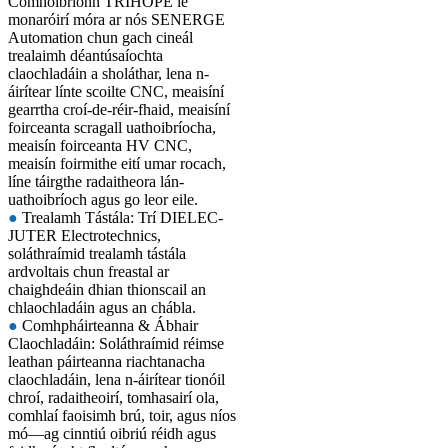
Comhoibríonn TRIHOPE le
monaróirí móra ar nós SENERGE
Automation chun gach cineál
trealaimh déantúsaíochta
claochladáin a sholáthar, lena n-
áirítear línte scoilte CNC, meaisíní
gearrtha croí-de-réir-fhaid, meaisíní
foirceanta scragall uathoibríocha,
meaisín foirceanta HV CNC,
meaisín foirmithe eití umar rocach,
líne táirgthe radaitheora lán-
uathoibríoch agus go leor eile.
●
Trealamh Tástála: Trí DIELEC-
JUTER Electrotechnics,
soláthraímid trealamh tástála
ardvoltais chun freastal ar
chaighdeáin dhian thionscail an
chlaochladáin agus an chábla.
●
Comhpháirteanna & Ábhair
Claochladáin: Soláthraímid réimse
leathan páirteanna riachtanacha
claochladáin, lena n-áirítear tionóil
chroí, radaitheoirí, tomhasairí ola,
comhlaí faoisimh brú, toir, agus níos
mó—ag cinntiú oibriú réidh agus