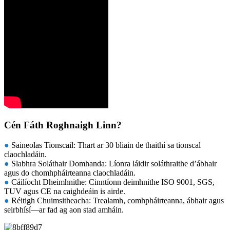
Cén Fáth Roghnaigh Linn?
●
Saineolas Tionscail: Thart ar 30 bliain de thaithí sa tionscal
claochladáin.
●
Slabhra Soláthair Domhanda: Líonra láidir soláthraithe d’ábhair
agus do chomhpháirteanna claochladáin.
●
Cáilíocht Dheimhnithe: Cinntíonn deimhnithe ISO 9001, SGS,
TUV agus CE na caighdeáin is airde.
●
Réitigh Chuimsitheacha: Trealamh, comhpháirteanna, ábhair agus
seirbhísí—ar fad ag aon stad amháin.