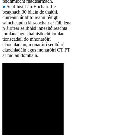
feidhmíocht fhadtéarmach.
●
Seirbhísí Lán-Eochair: Le
beagnach 30 bliain de thaithí,
cuireann ár bhfoireann réitigh
saincheaptha lán-eochair ar fáil, lena
n-áirítear seirbhísí innealtóireachta
iomlána agus bainistíocht iomlán
tionscadail do mhonaróirí
claochladáin, monaróirí seoltóirí
claochladáin agus monaróirí CT PT
ar fud an domhain.